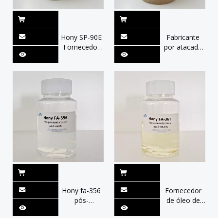
Hony SP-90E
Fabricante
Fornecedor
por atacado
atacado
China
China:
amaciante
suavidade,
Te90-C
biodegradabilidade
Esterquat
e
compatibilidade
Hony fa-356
Fornecedor
pós-
de óleo de
acabamento
silicone fofo