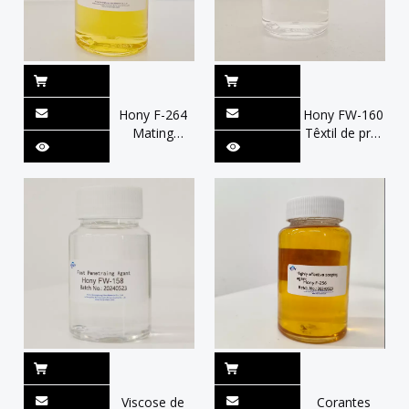
Hony F-264
Hony FW-160
Mating
Têxtil de pré-
Catationic
tratamento
Polielectrolyte
76,0% -78,0%
Printed
Boa brancura
Fabrics 64-
66% Color
Springness
Viscose de
Corantes