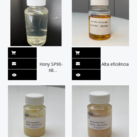
Hony SP90-
Alta eficiência
X8
Condicionador
de tecidos
líquido
transparente
amarelo claro