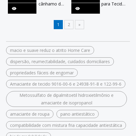
cânhamo de
para Tecidos
algodão pré-
e Fibras
tratada com
txttitle
agente de
1
2
»
penetração
rápida e seus
produtos
misturados
macio e suave reduz o atrito Home Care
dispersão, reumectabilidade, cuidados domiciliares
propriedades fáceis de engomar
Amaciante de tecido 9016-00-6 e 24938-91-8 e 122-99-6
Metossulfato de dipalmitoetil hidroxietilmônio e
amaciante de isopropanol
amaciante de roupa
pano antiestático
compatibilidade com mistura fria capacidade antiestática