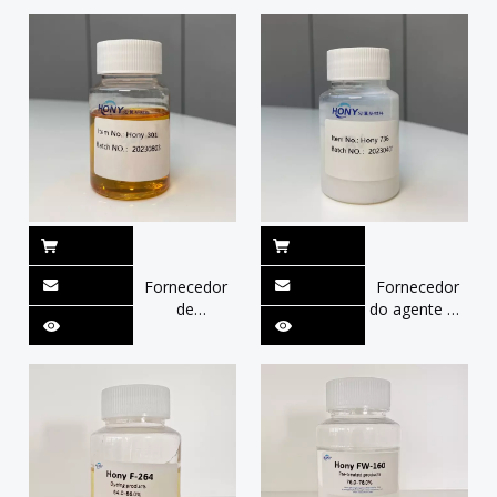
Óleo de
China Hony
silicone liso
FA-361 para
hidrofílico 44-
acabamento
46%
têxtil
tolerância de
cisalhamento
notavelmente
macia
Fornecedor
Fornecedor
de
do agente de
surfactantes
condicionamento
de
de silicone
quaternium-
China Hony
27 China
736 para
Hony 301
detergentes
para Fabric &
para
Cosmetics
lavanderia