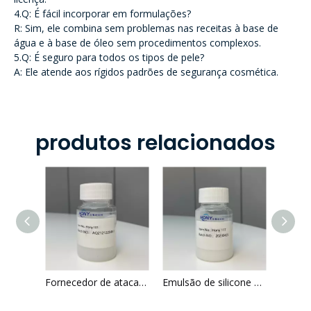
4.Q: É fácil incorporar em formulações?
R: Sim, ele combina sem problemas nas receitas à base de
água e à base de óleo sem procedimentos complexos.
5.Q: É seguro para todos os tipos de pele?
A: Ele atende aos rígidos padrões de segurança cosmética.
produtos relacionados
Dimeticonol polimérico e TEA Dodecilbenzeno Sulfonato e Trideceth-10 Excelente Soft
Fornecedor de atacado de emulsão de silicone China Hony 101 para shampoo
Emulsão de silicone dimeticona e cocamidopropil betaína e c12-15 pareth-3 e hidroxipropiltrimonium cloreto de cloreto de hidroxipropiltrimonium liso para cabelos