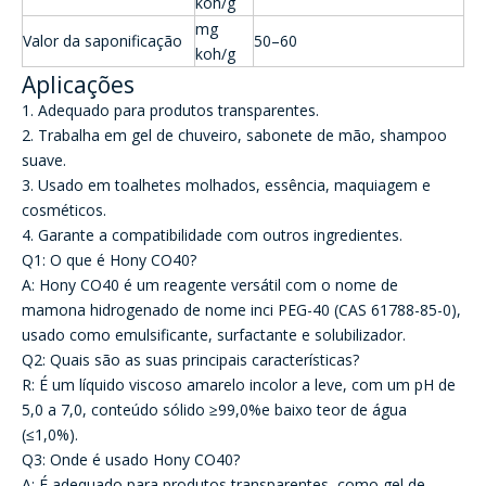
koh/g
mg
Valor da saponificação
50–60
koh/g
Aplicações
1. Adequado para produtos transparentes.
2. Trabalha em gel de chuveiro, sabonete de mão, shampoo
suave.
3. Usado em toalhetes molhados, essência, maquiagem e
cosméticos.
4. Garante a compatibilidade com outros ingredientes.
Q1: O que é Hony CO40?
A: Hony CO40 é um reagente versátil com o nome de
mamona hidrogenado de nome inci PEG-40 (CAS 61788-85-0),
usado como emulsificante, surfactante e solubilizador.
Q2: Quais são as suas principais características?
R: É um líquido viscoso amarelo incolor a leve, com um pH de
5,0 a 7,0, conteúdo sólido ≥99,0%e baixo teor de água
(≤1,0%).
Q3: Onde é usado Hony CO40?
A: É adequado para produtos transparentes, como gel de