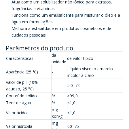
Atua como um solubilizador não iônico para extratos,
fragrâncias e vitaminas.
Funciona como um emulsificante para misturar o óleo e a
água em formulações.
Melhora a estabilidade em produtos cosméticos e de
cuidados pessoais.
Parâmetros do produto
da
Características
de valor típico
unidade
Líquido viscoso amarelo
Aparência (25 ℃)
-
incolor a claro
valor de pH (10%
-
5.0–7.0
aquoso, 25 ℃)
Conteúdo sólido
%
≥99,0
Teor de água
%
≤1,0
mg
Valor ácido
≤1,0
koh/g
mg
Valor hidroxila
60–75