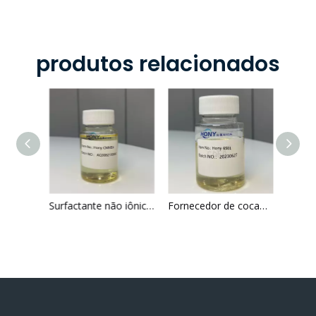
produtos relacionados
Artificial Natural Cataniônico Cataniônico Soft Soft Wash não Íonico Surfactante leve espessante altamente eficiente
Surfactante não iônico Cocoamida metil MEA 371967-76-3
Fornecedor de cocamide dea china Hony 6501 para shampoo e detergentes