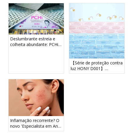
Deslumbrante estreia e
colheita abundante: PCHi
2024 em Xangai encerra
com perfeição!
【Série de proteção contra
luz HONY D001】
Tecnologia inovadora de
proteção contra luz,
construindo um 'escudo de
proteção contra luz' para a
pele
Inflamação recorrente? O
novo 'Especialista em Anti-
Inflamação' de Hony